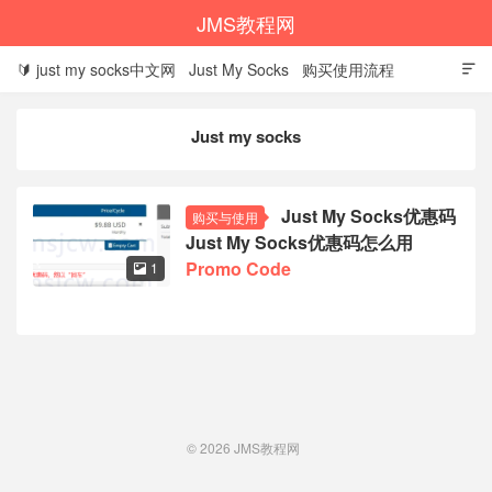
JMS教程网
🔰 just my socks中文网
Just My Socks
购买使用流程

1、选择建议
2、购买教程
3、优惠码怎么用
Just my socks
4、设置信息查看
5、下载客户端
6、设置教程
7、续费教程
8、退款条件
9、问题排查
🌼 JMS
Just My Socks优惠码
购买与使用
Just My Socks优惠码怎么用
🌐 justmysocks
Promo Code
1

© 2026
JMS教程网