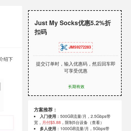
Just My Socks优惠5.2%折
扣码
JMS9272283
文介绍下
提交订单时，输入优惠码，然后回车即
可享受优惠
长期有效
方案推荐：
入门使用
：500GB流量/月，2.5Gbps带
宽，
月付$5.88
，限制5台设备（
查看
）
多人使用
：1000GB流量/月，5Gbps带