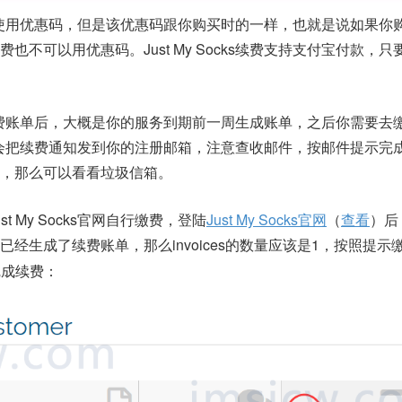
s续费支持使用优惠码，但是该优惠码跟你购买时的一样，也就是说如果你
也不可以用优惠码。Just My Socks续费支持支付宝付款，只
ks生成续费账单后，大概是你的服务到期前一周生成账单，之后你需要去
Socks会把续费通知发到你的注册邮箱，注意查收邮件，按邮件提示完
，那么可以看看垃圾信箱。
t My Socks官网自行缴费，登陆
Just My Socks官网
（
查看
）后
已经生成了续费账单，那么invoices的数量应该是1，按照提示
完成续费：