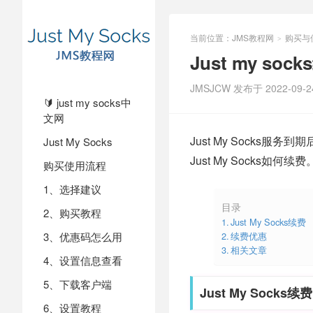
当前位置：
JMS教程网
购买与
>
Just my so
JMSJCW 发布于 2022-09-2
🔰 just my socks中
文网
Just My Socks服
Just My Socks
Just My Socks如何续费
购买使用流程
1、选择建议
目录
2、购买教程
Just My Socks续费
3、优惠码怎么用
续费优惠
相关文章
4、设置信息查看
5、下载客户端
Just My Socks续费
6、设置教程