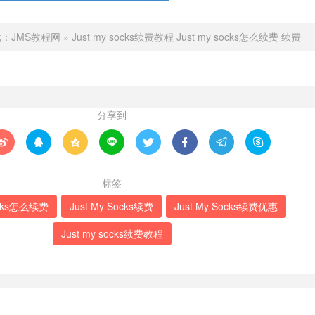
载：
JMS教程网
»
Just my socks续费教程 Just my socks怎么续费
续费
分享到








标签
socks怎么续费
Just My Socks续费
Just My Socks续费优惠
Just my socks续费教程