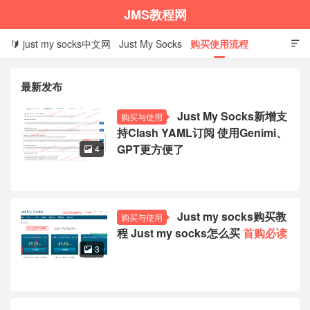
JMS教程网
🔰 just my socks中文网
Just My Socks
购买使用流程

1、选择建议
2、购买教程
3、优惠码怎么用
最新发布
4、设置信息查看
5、下载客户端
6、设置教程
Just My Socks新增支
购买与使用
7、续费教程
8、退款条件
9、问题排查
🌼 JMS
持Clash YAML订阅 使用Genimi、
GPT更方便了
4

🌐 justmysocks
Just my socks购买教
购买与使用
程 Just my socks怎么买
首购必读
3
