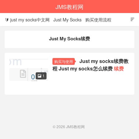
JMS教程网
🔰 just my socks中文网
Just My Socks
购买使用流程

1、选择建议
2、购买教程
3、优惠码怎么用
Just My Socks续费
4、设置信息查看
5、下载客户端
6、设置教程
7、续费教程
8、退款条件
9、问题排查
🌼 JMS
Just my socks续费教
购买与使用
程 Just my socks怎么续费
续费
🌐 justmysocks
1

© 2026
JMS教程网