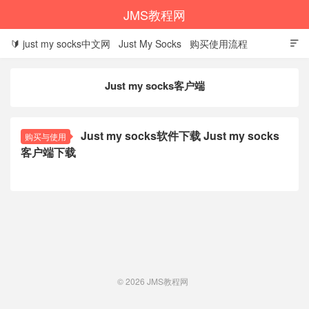
JMS教程网
🔰 just my socks中文网
Just My Socks
购买使用流程

1、选择建议
2、购买教程
3、优惠码怎么用
Just my socks客户端
4、设置信息查看
5、下载客户端
6、设置教程
7、续费教程
8、退款条件
9、问题排查
🌼 JMS
Just my socks软件下载 Just my socks
购买与使用
客户端下载
🌐 justmysocks
© 2026
JMS教程网